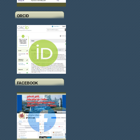
ORCID
FACEBOOK