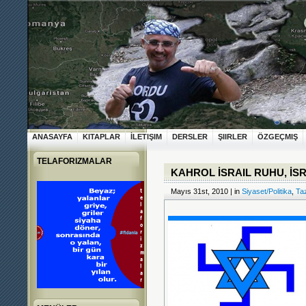
ANASAYFA
KITAPLAR
İLETIŞIM
DERSLER
ŞIIRLER
ÖZGEÇMIŞ
TELAFORIZMALAR
KAHROL İSRAIL RUHU, İS
Mayıs 31st, 2010 | in
Siyaset/Politika
,
Taz