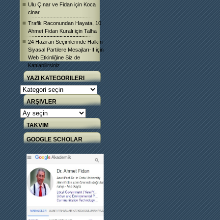
Ulu Çınar ve Fidan
için
Koca
cinar
Trafik Raconundan Hayata, 10
Ahmet Fidan Kuralı
için
Talha
24 Haziran Seçimlerinde Halkın
Siyasal Partilere Mesajları-II
için
Web Etkinliğine Siz de
Katılabilirsiniz
YAZI KATEGORILERI
Yazı
Kategorileri
ARŞIVLER
Arşivler
TAKVIM
GOOGLE SCHOLAR