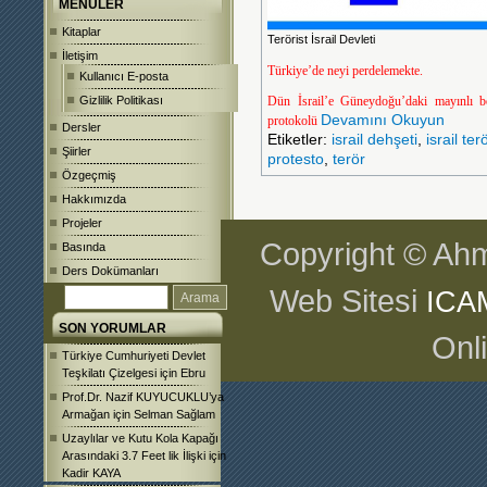
MENÜLER
Kitaplar
Terörist İsrail Devleti
İletişim
Türkiye’de neyi perdelemekte.
Kullanıcı E-posta
Gizlilik Politikası
Dün İsrail’e Güneydoğu’daki mayınlı bölg
Devamını Okuyun
protokolü
Dersler
Etiketler:
israil dehşeti
,
israil ter
Şiirler
protesto
,
terör
Özgeçmiş
Hakkımızda
Projeler
Copyright © Ahm
Basında
Ders Dokümanları
Web Sitesi
ICA
SON YORUMLAR
Onl
Türkiye Cumhuriyeti Devlet
Teşkilatı Çizelgesi
için
Ebru
Prof.Dr. Nazif KUYUCUKLU’ya
Armağan
için
Selman Sağlam
Uzaylılar ve Kutu Kola Kapağı
Arasındaki 3.7 Feet lik İlişki
için
Kadir KAYA