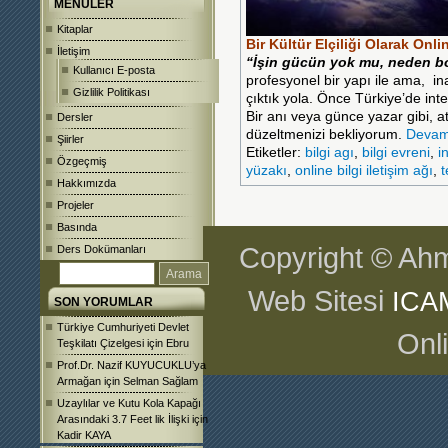
MENÜLER
Kitaplar
Bir Kültür Elçiliği Olarak Onl
İletişim
“İşin gücün yok mu, neden bo
Kullanıcı E-posta
profesyonel bir yapı ile ama, i
Gizlilik Politikası
çıktık yola. Önce Türkiye’de int
Bir anı veya günce yazar gibi,
at
Dersler
düzeltmenizi bekliyorum.
Devam
Şiirler
Etiketler:
bilgi agı
,
bilgi evreni
,
i
Özgeçmiş
yüzakı
,
online bilgi iletişim ağı
,
t
Hakkımızda
Projeler
Basında
Copyright © Ahm
Ders Dokümanları
Web Sitesi
ICA
SON YORUMLAR
Türkiye Cumhuriyeti Devlet
Onl
Teşkilatı Çizelgesi
için
Ebru
Prof.Dr. Nazif KUYUCUKLU’ya
Armağan
için
Selman Sağlam
Uzaylılar ve Kutu Kola Kapağı
Arasındaki 3.7 Feet lik İlişki
için
Kadir KAYA