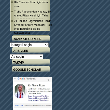
Ulu Çınar ve Fidan
için
Koca
cinar
Trafik Raconundan Hayata, 10
Ahmet Fidan Kuralı
için
Talha
24 Haziran Seçimlerinde Halkın
Siyasal Partilere Mesajları-II
için
Web Etkinliğine Siz de
Katılabilirsiniz
YAZI KATEGORILERI
Yazı
Kategorileri
ARŞIVLER
Arşivler
TAKVIM
GOOGLE SCHOLAR