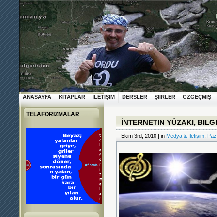
ANASAYFA
KITAPLAR
İLETIŞIM
DERSLER
ŞIIRLER
ÖZGEÇMIŞ
TELAFORIZMALAR
İNTERNETIN YÜZAKI, BILGI
Ekim 3rd, 2010 | in
Medya & İletişim
,
Paza