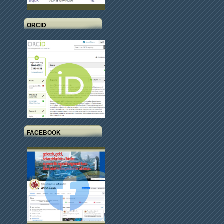
ORCID
FACEBOOK