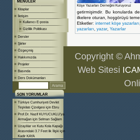
MENÜLER
Köşe Yazarları Derneğini Kuruyoruz
Kitaplar
getirmişimdir. Bu konularda de
İletişim
ilkelere oturan, hoşgörüyü tem
Kullanıcı E-posta
Etiketler:
internet köşe yazarları
yazarları
,
yazar
,
Yazarlar
Gizlilik Politikası
Dersler
Şiirler
Özgeçmiş
Copyright © Ahm
Hakkımızda
Projeler
Web Sitesi
ICA
Basında
Ders Dokümanları
Onl
SON YORUMLAR
Türkiye Cumhuriyeti Devlet
Teşkilatı Çizelgesi
için
Ebru
Prof.Dr. Nazif KUYUCUKLU’ya
Armağan
için
Selman Sağlam
Uzaylılar ve Kutu Kola Kapağı
Arasındaki 3.7 Feet lik İlişki
için
Kadir KAYA