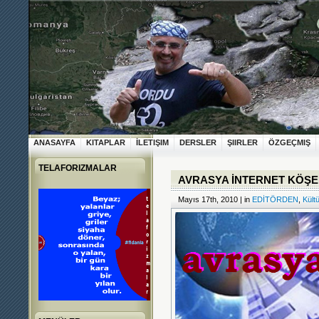
ANASAYFA
KITAPLAR
İLETIŞIM
DERSLER
ŞIIRLER
ÖZGEÇMIŞ
TELAFORIZMALAR
AVRASYA İNTERNET KÖŞE
Mayıs 17th, 2010 | in
EDİTÖRDEN
,
Kült