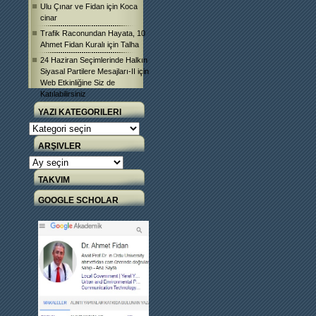
Ulu Çınar ve Fidan
için
Koca
cinar
Trafik Raconundan Hayata, 10
Ahmet Fidan Kuralı
için
Talha
24 Haziran Seçimlerinde Halkın
Siyasal Partilere Mesajları-II
için
Web Etkinliğine Siz de
Katılabilirsiniz
YAZI KATEGORILERI
Yazı
Kategorileri
ARŞIVLER
Arşivler
TAKVIM
GOOGLE SCHOLAR