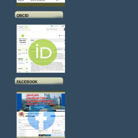
ORCID
FACEBOOK