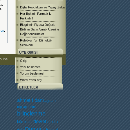
ve
ız,
Dijital Feodalizm ve Yapay Zeka
r.
Her İlişkinin Parmak İzi
Farklıdır!
Eleştirinin Piyasa Değeri:
Bildirim Satın Almak Üzerine
yon
,
Değerlendirmeler
Rubidyum’un Etimolojik
Serüveni
ÜYE GIRIŞI
roups
Giriş
Yazı beslemesi
Yorum beslemesi
WordPress.org
ETIKETLER
ahmet fidan
bayram
bilim
bilgi agı
bilinçlenme
devlet
dil
din
bürokrasi
Dünya
edebiyat
doğa