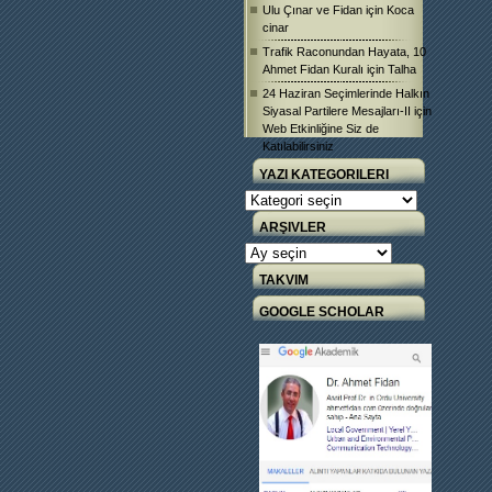
Ulu Çınar ve Fidan
için
Koca
cinar
Trafik Raconundan Hayata, 10
Ahmet Fidan Kuralı
için
Talha
24 Haziran Seçimlerinde Halkın
Siyasal Partilere Mesajları-II
için
Web Etkinliğine Siz de
Katılabilirsiniz
YAZI KATEGORILERI
Yazı
Kategorileri
ARŞIVLER
Arşivler
TAKVIM
GOOGLE SCHOLAR