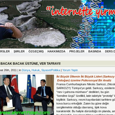
ERSLER
ŞIIRLER
ÖZGEÇMIŞ
HAKKIMIZDA
PROJELER
BASINDA
DERS 
 BACAK BACAK ÜSTÜNE, VER TAFRAYI!
at 26th, 2011 | in
Dünya
,
Hukuk
,
Siyaset/Politika
|
Yorum Yapin
İki
Bü
yük Ülkenin İki Büyük Lideri (Sarkozy
Erdoğan) üzerine Psikososyal Bir Analiz
Fransa Cumhurbaşkanı Nikolıs Sarkozi, (Nicol
SARKOZY) Türkiye’ye geldi. Sarkozy, eskilerin
“nev-i şahsına münhasır” dedikleri, bu gün
“kendine özgü” özellikli, latin tabiriyle “prototip” 
kişiliktir. Sarkozy, resmi kayıtlardaki tarihlere g
kova burcu
erkeğidir. Zaten bu güne değin
sergilemekte olduğu davranış, tipik kova
karakteridir. Bu haliyle dürüstlüğü ön planda, a