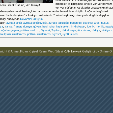
bu dürüstlük, kovaların bilgiye verdikleri önem 
bilgelikleri ile birleşince, ortaya yer yer pervazs
Bacak Bacak Üstüne, Ver Tafrayı!
yer yer cür’etkar karakterler ortaya çıkmaktadı
ların yalanı ve dolambaçlı tarzları sevmemesi onların dobracı kişilik olduğunu da gösterir.
nsa Cumhurbaşkanı’nı Türkiye haklı olarak Cumhurbaşkanlığı düzeyinde değil de dışişleri
anlığı düzeyinde
Devamını Okuyun
etler:
avrupa birliği
,
avrupa birliği üyeliği
,
avrupa topluluğu
,
beden dili
,
devletler arası hukuk
,
ya
,
fransa
,
fransız duruşu
,
güven
,
haçlı ruhu
,
haçlı seferi
,
ilm-i siyaset
,
liderlik
,
mertlik
,
napol
adoğu kargaşası
,
politika
,
sarkozi
,
Siyaset
,
Toplum
,
türk duruşu
,
türk olmak
,
türkiye
,
türkiye -
sa ilişkisi
,
uluslararası politika
,
uluslararası siyaset
,
üyelik süreci
right © Ahmet Fidan Kişisel Resmi Web Sitesi
Geliştirici by Online G
ICAM Network