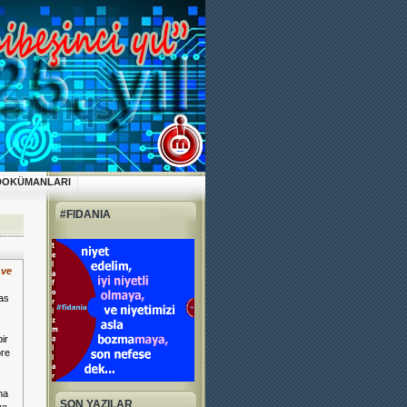
DOKÜMANLARI
#FIDANIA
 ve
as
bir
öre
ma
SON YAZILAR