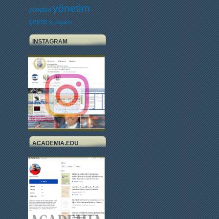
yönetim
yönetim
çevre
İş yaşamı
INSTAGRAM
ACADEMIA.EDU