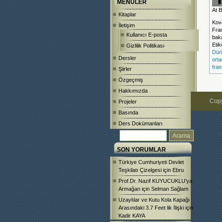
MENÜLER
At 
Kitaplar
Kova
İletişim
Fra
Kullanıcı E-posta
bak
Etik
Gizlilik Politikası
Dün
Dersler
ort
fran
Şiirler
Özgeçmiş
Hakkımızda
Copy
Projeler
Basında
Ders Dokümanları
SON YORUMLAR
Türkiye Cumhuriyeti Devlet
Teşkilatı Çizelgesi
için
Ebru
Prof.Dr. Nazif KUYUCUKLU’ya
Armağan
için
Selman Sağlam
Uzaylılar ve Kutu Kola Kapağı
Arasındaki 3.7 Feet lik İlişki
için
Kadir KAYA