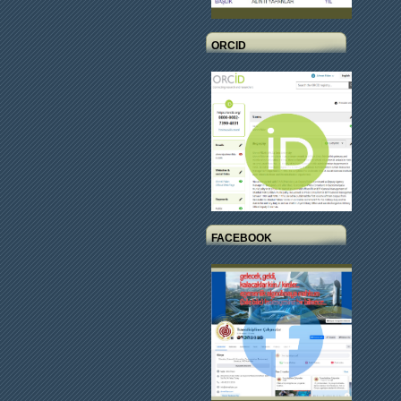
ORCID
FACEBOOK