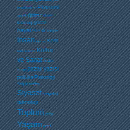
Ekonomi
editörden
Eğitim
Felsefe
etnik
günce
fütüroloji
hayat
Hukuk
iletişim
insan
Kent
internet
Kültür
kritik
kutlama
ve Sanat
medya
pazar yazısı
mimari
Psikoloji
politika
Sağlık
seçim
Siyaset
sosyoloji
teknoloji
Toplum
yargı
Yaşam
yerel