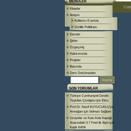
MENÜLER
Copy
Kitaplar
İletişim
Kullanıcı E-posta
Gizlilik Politikası
Dersler
Şiirler
Özgeçmiş
Hakkımızda
Projeler
Basında
Ders Dokümanları
SON YORUMLAR
Türkiye Cumhuriyeti Devlet
Teşkilatı Çizelgesi
için
Ebru
Prof.Dr. Nazif KUYUCUKLU’ya
Armağan
için
Selman Sağlam
Uzaylılar ve Kutu Kola Kapağı
Arasındaki 3.7 Feet lik İlişki
için
Kadir KAYA