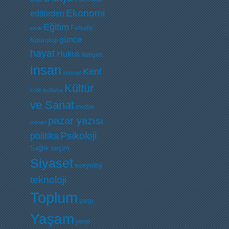
Ekonomi
editörden
Eğitim
Felsefe
etnik
günce
fütüroloji
hayat
Hukuk
iletişim
insan
Kent
internet
Kültür
kritik
kutlama
ve Sanat
medya
pazar yazısı
mimari
Psikoloji
politika
Sağlık
seçim
Siyaset
sosyoloji
teknoloji
Toplum
yargı
Yaşam
yerel