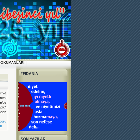
DOKÜMANLARI
#FIDANIA
ör ve
etal
ye’de
iç’i
nden
boru
in
SON YAZILAR