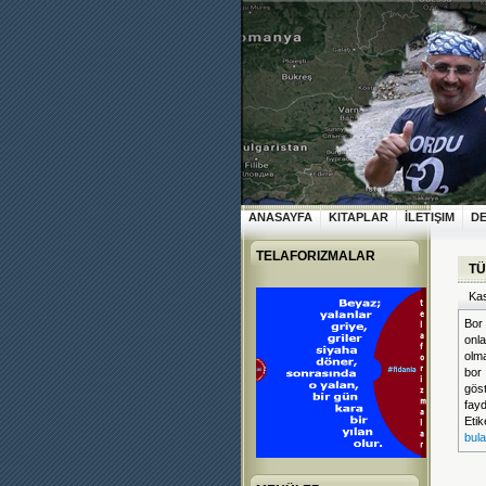
ANASAYFA
KITAPLAR
İLETIŞIM
D
TELAFORIZMALAR
TÜ
Kas
Bor 
onl
olma
bor
gös
fayd
Etik
bul