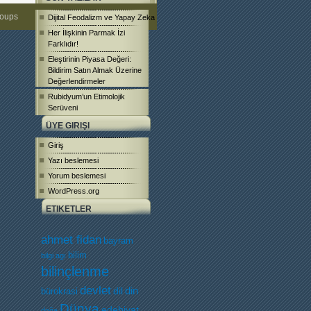
roups
Dijital Feodalizm ve Yapay Zeka
Her İlişkinin Parmak İzi
Farklıdır!
Eleştirinin Piyasa Değeri:
Bildirim Satın Almak Üzerine
Değerlendirmeler
Rubidyum’un Etimolojik
Serüveni
ÜYE GIRIŞI
Giriş
Yazı beslemesi
Yorum beslemesi
WordPress.org
ETIKETLER
ahmet fidan
bayram
bilim
bilgi agı
bilinçlenme
devlet
dil
din
bürokrasi
Dünya
edebiyat
doğa