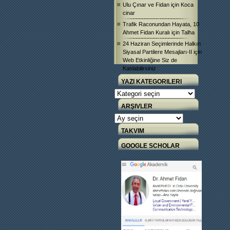
Ulu Çınar ve Fidan
için
Koca
cinar
Trafik Raconundan Hayata, 10
Ahmet Fidan Kuralı
için
Talha
24 Haziran Seçimlerinde Halkın
Siyasal Partilere Mesajları-II
için
Web Etkinliğine Siz de
Katılabilirsiniz
YAZI KATEGORILERI
Yazı
Kategorileri
ARŞIVLER
Arşivler
TAKVIM
GOOGLE SCHOLAR