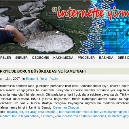
ERSLER
ŞIIRLER
ÖZGEÇMIŞ
HAKKIMIZDA
PROJELER
BASINDA
DERS 
RKIYE’DE BORUN BÜYÜKBABASI VE İKAMETGAHI
ım 13th, 2007 | in
Ekonomi
|
Yorum Yapin
mineralinin camdan ilaca, gübreden porselene fiber optik kablodan metalurjiye, onlarca sekt
arca alanda vazgeçilmez bir mineraldir.
Periyodik cetvelde metaller arasında yer alıp ta m
yan (ametal olan) bir elementtir. Dünyada borun tarihi çok daha eskilere dayansa da, Türki
 minerali çıkarılması 1950 li yıllarda başlamıştır. Borun ikametgah adresi olarak ta Bigad
terebiliriz. Ne var ki bunca stratejik zenginlik kaynağına rağmen bu madenin nimetleri
alanamamış bir şirin kentimiz Bigadiç.
Devamını Okuyun
etler:
bigadiç
,
bor
,
bor araştırma enstitüsü
,
bor madeni
,
bor minerali
,
bor ve muharrem girgin
,
an adam
,
borun büyükbabası
,
Ekonomi
,
kömür araştırma enstitüsü
,
madencili
,
muharrem girg