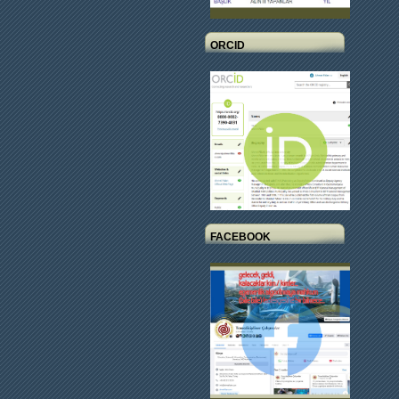
ORCID
FACEBOOK