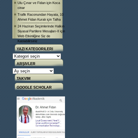
Ulu Çınar ve Fidan
için
Koca
cinar
Trafik Raconundan Hayata, 10
Ahmet Fidan Kuralı
için
Talha
24 Haziran Seçimlerinde Halkın
Siyasal Partilere Mesajları-II
için
Web Etkinliğine Siz de
Katılabilirsiniz
YAZI KATEGORILERI
Yazı
Kategorileri
ARŞIVLER
Arşivler
TAKVIM
GOOGLE SCHOLAR