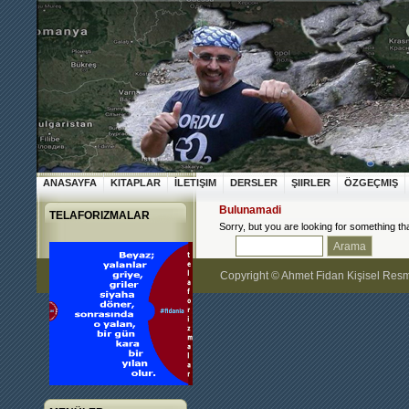
ANASAYFA
KITAPLAR
İLETIŞIM
DERSLER
ŞIIRLER
ÖZGEÇMIŞ
Bulunamadi
TELAFORIZMALAR
Sorry, but you are looking for something tha
Copyright © Ahmet Fidan Kişisel Res