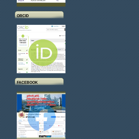
ORCID
FACEBOOK