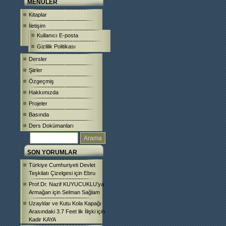
MENÜLER
Kitaplar
İletişim
Kullanıcı E-posta
Gizlilik Politikası
Dersler
Şiirler
Özgeçmiş
Hakkımızda
Projeler
Basında
Ders Dokümanları
SON YORUMLAR
Türkiye Cumhuriyeti Devlet
Teşkilatı Çizelgesi
için
Ebru
Prof.Dr. Nazif KUYUCUKLU’ya
Armağan
için
Selman Sağlam
Uzaylılar ve Kutu Kola Kapağı
Arasındaki 3.7 Feet lik İlişki
için
Kadir KAYA