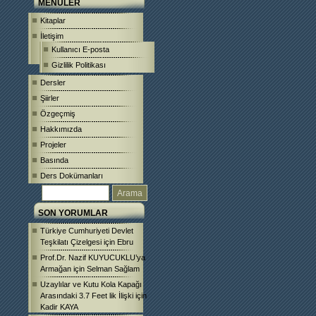
MENÜLER
Kitaplar
İletişim
Kullanıcı E-posta
Gizlilik Politikası
Dersler
Şiirler
Özgeçmiş
Hakkımızda
Projeler
Basında
Ders Dokümanları
SON YORUMLAR
Türkiye Cumhuriyeti Devlet
Teşkilatı Çizelgesi
için
Ebru
Prof.Dr. Nazif KUYUCUKLU’ya
Armağan
için
Selman Sağlam
Uzaylılar ve Kutu Kola Kapağı
Arasındaki 3.7 Feet lik İlişki
için
Kadir KAYA