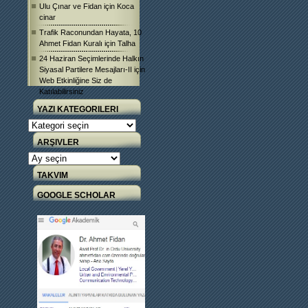
Ulu Çınar ve Fidan
için
Koca
cinar
Trafik Raconundan Hayata, 10
Ahmet Fidan Kuralı
için
Talha
24 Haziran Seçimlerinde Halkın
Siyasal Partilere Mesajları-II
için
Web Etkinliğine Siz de
Katılabilirsiniz
YAZI KATEGORILERI
Yazı
Kategorileri
ARŞIVLER
Arşivler
TAKVIM
GOOGLE SCHOLAR