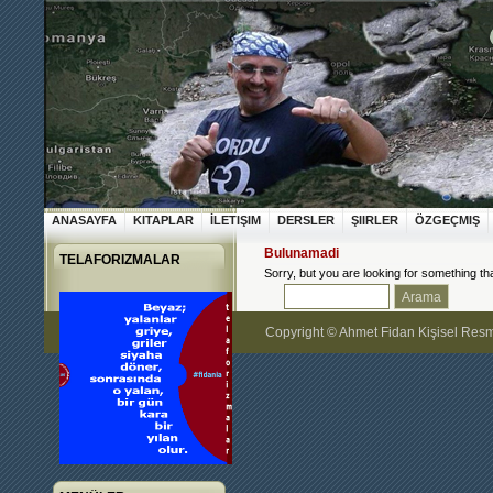
ANASAYFA
KITAPLAR
İLETIŞIM
DERSLER
ŞIIRLER
ÖZGEÇMIŞ
Bulunamadi
TELAFORIZMALAR
Sorry, but you are looking for something tha
Copyright © Ahmet Fidan Kişisel Res