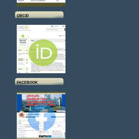
ORCID
FACEBOOK